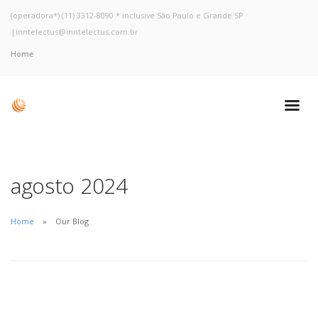
(operadora*) (11) 3312-8090 * inclusive São Paulo e Grande SP
|
inntelectus@inntelectus.com.br
Home
agosto 2024
Home
Our Blog