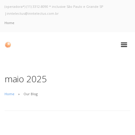
(operadora*) (11) 3312-8090 * inclusive São Paulo e Grande SP
|
inntelectus@inntelectus.com.br
Home
maio 2025
Home
Our Blog