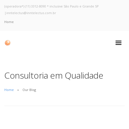
(operadora*) (11) 3312-8090 * inclusive São Paulo e Grande SP
|
inntelectus@inntelectus.com.br
Home
Consultoria em Qualidade
Home
Our Blog