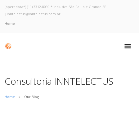
(operadora*) (11) 3312-8090 * inclusive São Paulo e Grande SP
|
inntelectus@inntelectus.com.br
Home
Consultoria INNTELECTUS
Home
Our Blog