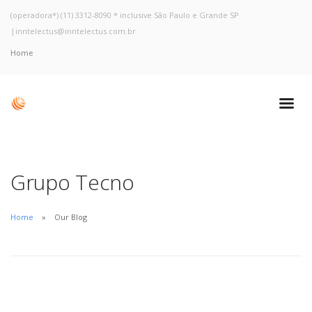
(operadora*) (11) 3312-8090 * inclusive São Paulo e Grande SP
|
inntelectus@inntelectus.com.br
Home
Grupo Tecno
Home
Our Blog