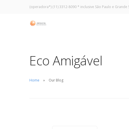
(operadora*) (11) 3312-8090 * inclusive São Paulo e Grande 
Eco Amigável
Home
Our Blog