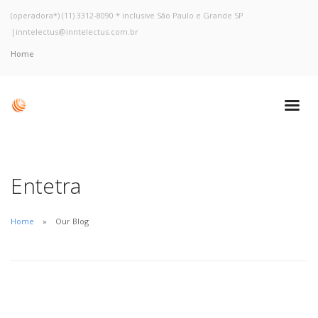
(operadora*) (11) 3312-8090 * inclusive São Paulo e Grande SP
|
inntelectus@inntelectus.com.br
Home
Entetra
Home
Our Blog